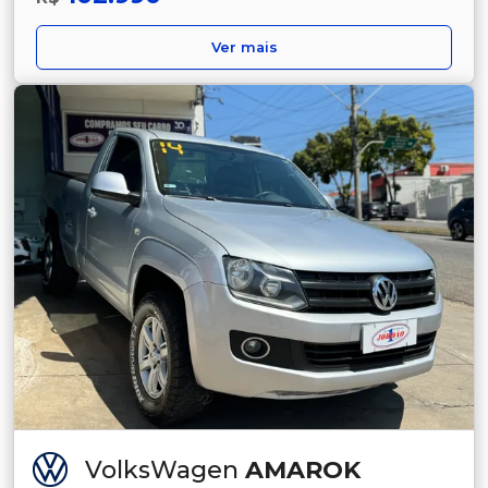
Ver mais
VolksWagen
AMAROK